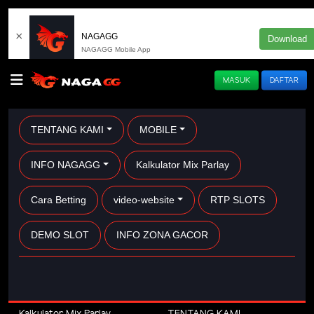
×
NAGAGG
Download
NAGAGG Mobile App
MASUK
DAFTAR
TENTANG KAMI
MOBILE
INFO NAGAGG
Kalkulator Mix Parlay
Cara Betting
video-website
RTP SLOTS
DEMO SLOT
INFO ZONA GACOR