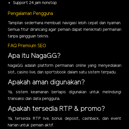
Support 24 jam nonstop
Pengalaman Pengguna
Tampilan sederhana membuat navigasi lebih cepat dan nyaman.
Semua fitur dirancang agar pemain dapat menikmati permainan
tanpa gangguan teknis.
FAQ Premium SEO
Apa itu NagaGG?
NagaGG adalah platform permainan online yang menyediakan
slot, casino live, dan sportsbook dalam satu sistem terpadu.
Apakah aman digunakan?
Ya, sistem keamanan berlapis digunakan untuk melindungi
transaksi dan data pengguna.
Apakah tersedia RTP & promo?
Ya, tersedia RTP live, bonus deposit, cashback, dan event
harian untuk pemain aktif.