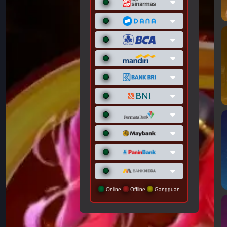
Online
Offline
Gangguan