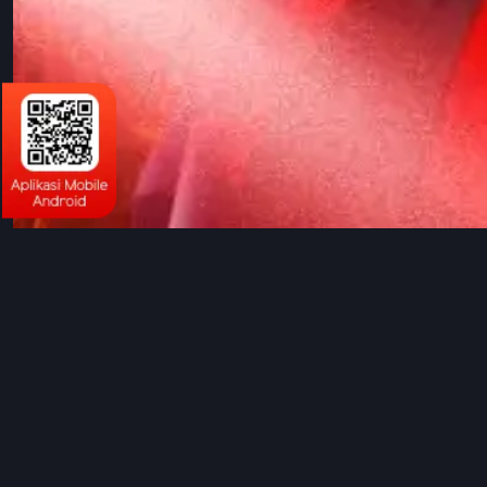
Kalkulator Mix Parlay
TENTANG KA
NagaGG – Slot Online, Live Cas