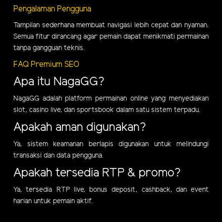
Pengalaman Pengguna
Tampilan sederhana membuat navigasi lebih cepat dan nyaman.
Semua fitur dirancang agar pemain dapat menikmati permainan
tanpa gangguan teknis.
FAQ Premium SEO
Apa itu NagaGG?
NagaGG adalah platform permainan online yang menyediakan
slot, casino live, dan sportsbook dalam satu sistem terpadu.
Apakah aman digunakan?
Ya, sistem keamanan berlapis digunakan untuk melindungi
transaksi dan data pengguna.
Apakah tersedia RTP & promo?
Ya, tersedia RTP live, bonus deposit, cashback, dan event
harian untuk pemain aktif.