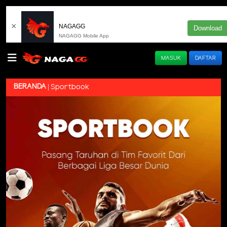
×
NAGAGG
Download
NAGAGG Mobile App
MASUK
DAFTAR
BERANDA
Sportbook